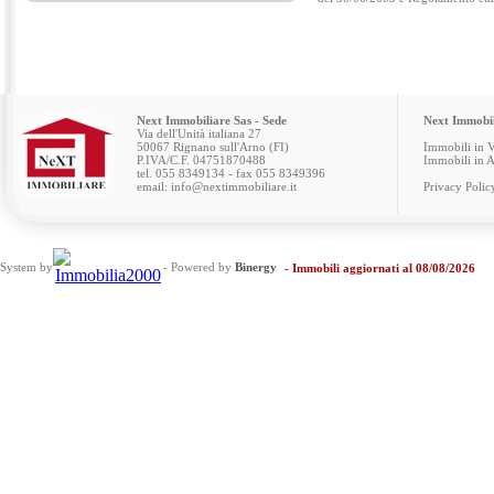
Next Immobiliare Sas - Sede
Next Immobil
Via dell'Unità italiana 27
50067 Rignano sull'Arno (FI)
Immobili in 
P.IVA/C.F. 04751870488
Immobili in A
tel. 055 8349134 - fax 055 8349396
email: info@nextimmobiliare.it
Privacy Polic
System by
- Powered by
Binergy
- Immobili aggiornati al 08/08/2026