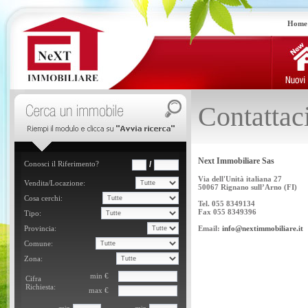
Home
Contattac
Next Immobiliare Sas
Via dell'Unità italiana 27
50067 Rignano sull’Arno (FI)
Tel. 055 8349134
Fax 055 8349396
Email:
info@nextimmobiliare.it